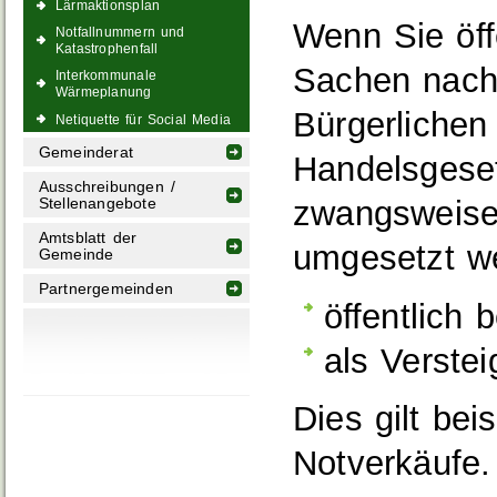
Lärmaktionsplan
Wenn Sie öff
Notfallnummern und
Katastrophenfall
Sachen nach
Interkommunale
Wärmeplanung
Bürgerliche
Netiquette für Social Media
Gemeinderat
Handelsgese
Ausschreibungen /
zwangsweise
Stellenangebote
Amtsblatt der
umgesetzt w
Gemeinde
Partnergemeinden
öffentlich 
als Verstei
Dies gilt bei
Notverkäufe.