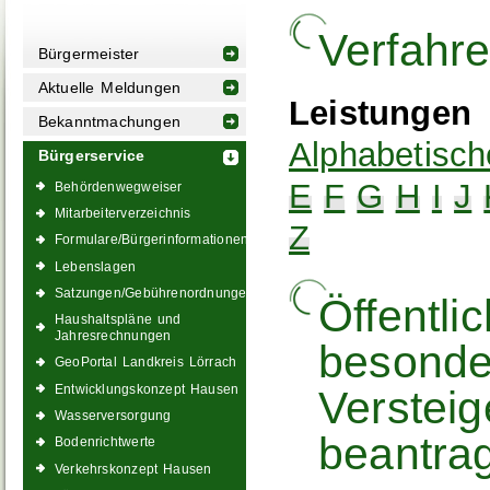
Verfahr
Bürgermeister
Aktuelle Meldungen
Leistungen
Bekanntmachungen
Alphabetisch
Bürgerservice
E
F
G
H
I
J
Behördenwegweiser
Mitarbeiterverzeichnis
Z
Formulare/Bürgerinformationen
Lebenslagen
Satzungen/Gebührenordnungen
Öffentli
Haushaltspläne und
Jahresrechnungen
besonde
GeoPortal Landkreis Lörrach
Entwicklungskonzept Hausen
Verstei
Wasserversorgung
beantra
Bodenrichtwerte
Verkehrskonzept Hausen