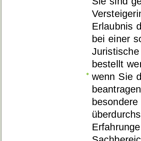
Sie sind g
Versteiger
Erlaubnis d
bei einer s
Juristische
bestellt we
wenn Sie d
beantragen
besondere
überdurchs
Erfahrunge
Sachbereic