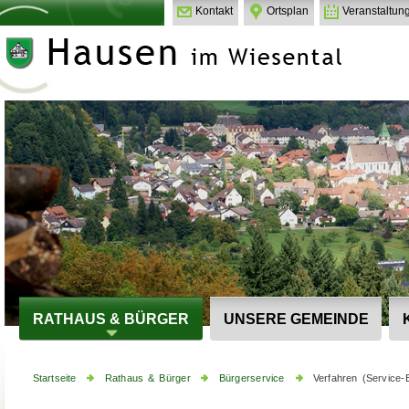
Kontakt
Ortsplan
Veranstaltun
RATHAUS & BÜRGER
UNSERE GEMEINDE
Startseite
Rathaus & Bürger
Bürgerservice
Verfahren (Service