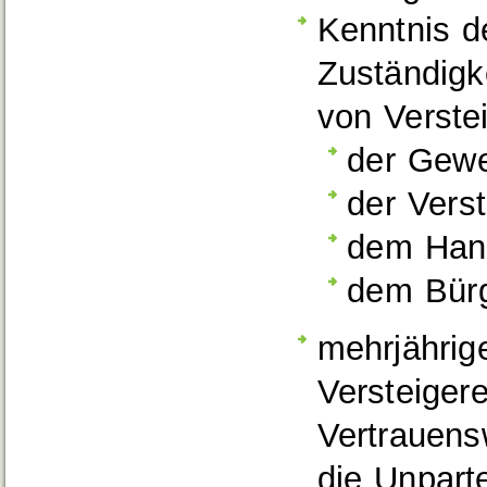
Kenntnis d
Zuständigk
von Verste
der Gewe
der Vers
dem Han
dem Bürg
mehrjährig
Versteiger
Vertrauens
die Unparte