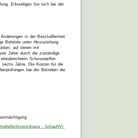
ung. Erkundigen Sie sich bei der
n Änderungen in der Beschaffenheit
ige Behörde unter Hinzuziehung
ätten, auf denen mit
vier Jahre durch die zuständige
 erlaubnisfreien Schusswaffen
s sechs Jahre.
Die Kosten für die
erprüfungen hat der Betreiber der
n
gsermächtigung
erhaftpflichtverordnung - SchauHV):