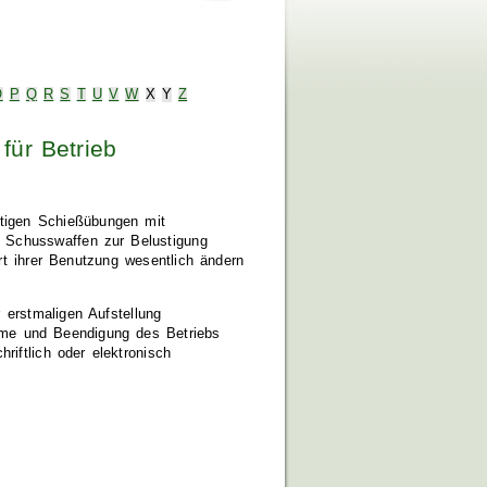
O
P
Q
R
S
T
U
V
W
X
Y
Z
für Betrieb
stigen Schießübungen mit
 Schusswaffen zur Belustigung
Art ihrer Benutzung wesentlich ändern
r erstmaligen Aufstellung
hme und Beendigung des Betriebs
riftlich oder elektronisch