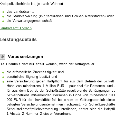
Kreispolizeibehörde ist, je nach Wohnort:
das Landratsamt,
die Stadtverwaltung (in Stadtkreisen und Großen Kreisstädten) oder
die Verwaltungsgemeinschaft
Landratsamt Lörrach
Leistungsdetails
Voraussetzungen
Die Erlaubnis darf nur erteilt werden, wenn der Antragsteller
die erforderliche Zuverlässigkeit und
persönliche Eignung besitzt und
eine Versicherung gegen Haftpflicht für aus dem Betrieb der Schieß
Höhe von mindestens 1 Million EUR – pauschal für Personen- und
für aus dem Betrieb der Schießstätte resultierende Schädigungen v
Schießbetriebs mitwirkenden Personen in Höhe von mindestens 10 
000 EUR für den Invaliditätsfall bei einem im Geltungsbereich die
befugten Versicherungsunternehmen nachweist. Für Schießgeschäfte
Schaustellerhaftpflichtverordnung unterliegen, richtet sich die Haftp
1 Absatz 2 Nummer 2 dieser Verordnung.