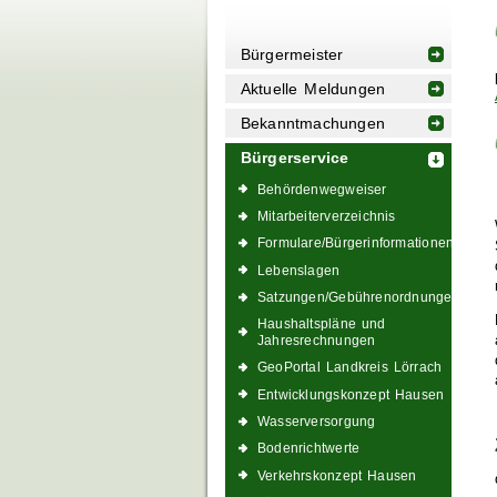
Bürgermeister
Aktuelle Meldungen
Bekanntmachungen
Bürgerservice
Behördenwegweiser
Mitarbeiterverzeichnis
Formulare/Bürgerinformationen
Lebenslagen
Satzungen/Gebührenordnungen
Haushaltspläne und
Jahresrechnungen
GeoPortal Landkreis Lörrach
Entwicklungskonzept Hausen
Wasserversorgung
Bodenrichtwerte
Verkehrskonzept Hausen