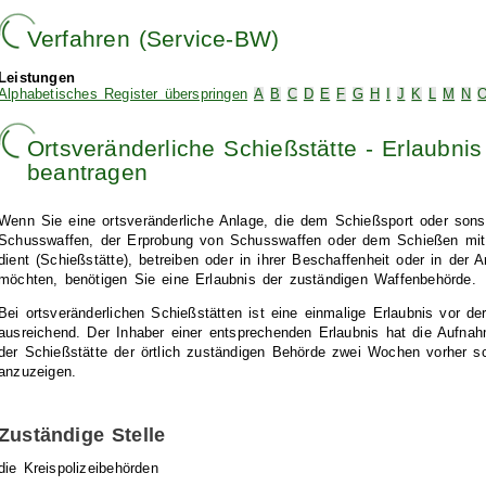
Verfahren (Service-BW)
Leistungen
Alphabetisches Register überspringen
A
B
C
D
E
F
G
H
I
J
K
L
M
N
Ortsveränderliche Schießstätte - Erlaubnis 
beantragen
Wenn Sie eine ortsveränderliche Anlage, die dem Schießsport oder son
Schusswaffen, der Erprobung von Schusswaffen oder dem Schießen mit
dient (Schießstätte), betreiben oder in ihrer Beschaffenheit oder in der 
möchten, benötigen Sie eine Erlaubnis der zuständigen Waffenbehörde.
Bei ortsveränderlichen Schießstätten ist eine einmalige Erlaubnis vor de
ausreichend.
Der Inhaber einer entsprechenden Erlaubnis hat die Aufna
der Schießstätte der örtlich zuständigen Behörde zwei Wochen vorher sch
anzuzeigen.
Zuständige Stelle
die Kreispolizeibehörden