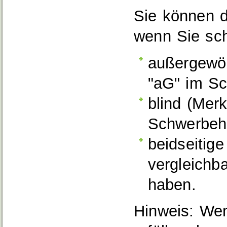
Sie können d
wenn Sie sch
außergewöh
"aG" im Sc
blind (Mer
Schwerbehi
beidseitig
vergleichb
haben.
Hinweis:
Wenn