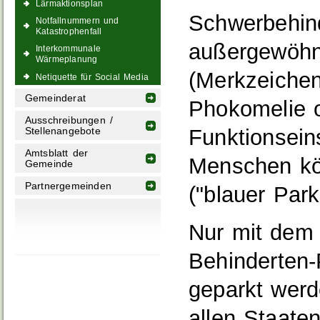
Lärmaktionsplan
Schwerbehin
Notfallnummern und
Katastrophenfall
außergewöhn
Interkommunale
Wärmeplanung
(Merkzeichen
Netiquette für Social Media
Gemeinderat
Phokomelie o
Ausschreibungen /
Funktionsein
Stellenangebote
Amtsblatt der
Menschen k
Gemeinde
Partnergemeinden
("blauer Park
Nur mit dem 
Behinderten-
geparkt werd
allen Staate