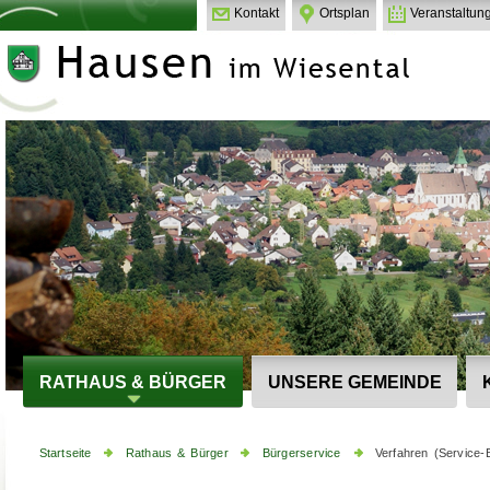
Kontakt
Ortsplan
Veranstaltun
RATHAUS & BÜRGER
UNSERE GEMEINDE
Startseite
Rathaus & Bürger
Bürgerservice
Verfahren (Service