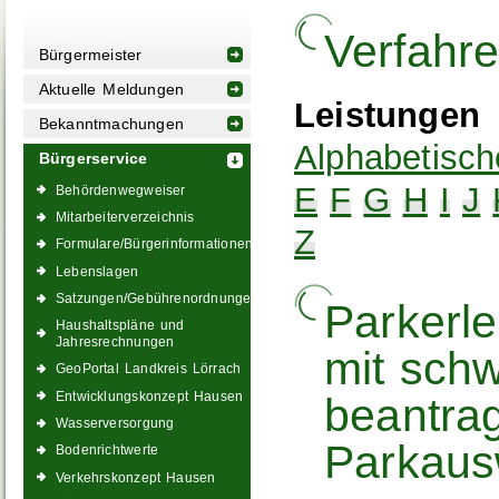
Verfahr
Bürgermeister
Aktuelle Meldungen
Leistungen
Bekanntmachungen
Alphabetisch
Bürgerservice
E
F
G
H
I
J
Behördenwegweiser
Mitarbeiterverzeichnis
Z
Formulare/Bürgerinformationen
Lebenslagen
Satzungen/Gebührenordnungen
Parkerl
Haushaltspläne und
Jahresrechnungen
mit sch
GeoPortal Landkreis Lörrach
Entwicklungskonzept Hausen
beantrag
Wasserversorgung
Parkaus
Bodenrichtwerte
Verkehrskonzept Hausen