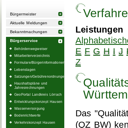
Verfahr
Bürgermeister
Aktuelle Meldungen
Leistungen
Bekanntmachungen
Alphabetisch
Bürgerservice
E
F
G
H
I
J
Behördenwegweiser
Mitarbeiterverzeichnis
Z
Formulare/Bürgerinformationen
Lebenslagen
Satzungen/Gebührenordnungen
Qualitä
Haushaltspläne und
Jahresrechnungen
Württem
GeoPortal Landkreis Lörrach
Entwicklungskonzept Hausen
Wasserversorgung
Das "Qualit
Bodenrichtwerte
(QZ BW) kenn
Verkehrskonzept Hausen