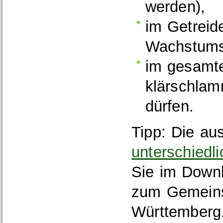
werden
),
im Getreid
Wachstumsr
im gesamte
klärschlam
dürfen.
Tipp: Die au
unterschiedl
Sie im Downl
zum Gemeins
Württemberg