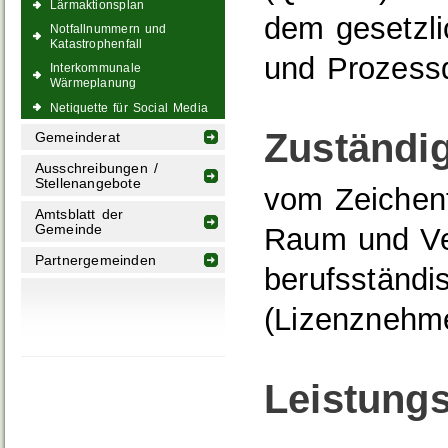
Lärmaktionsplan
dem gesetzli
Notfallnummern und
Katastrophenfall
und Prozessq
Interkommunale
Wärmeplanung
Netiquette für Social Media
Zuständig
Gemeinderat
Ausschreibungen /
Stellenangebote
vom Zeichent
Amtsblatt der
Gemeinde
Raum und Ve
Partnergemeinden
berufsständi
(Lizenznehm
Leistungs