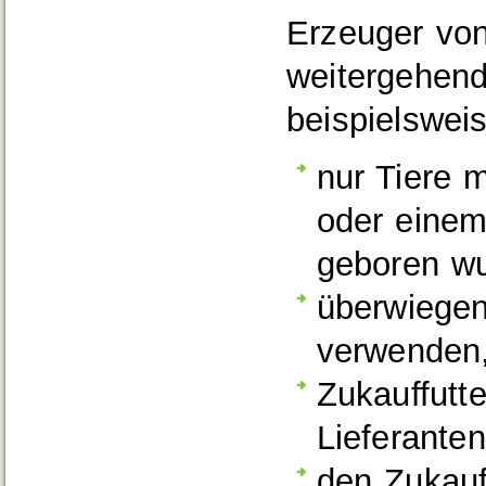
Erzeuger von
weitergehend
beispielswei
nur
Tiere 
oder eine
geboren w
überwiegen
verwenden
Zukauffutt
Lieferante
den Zukauf