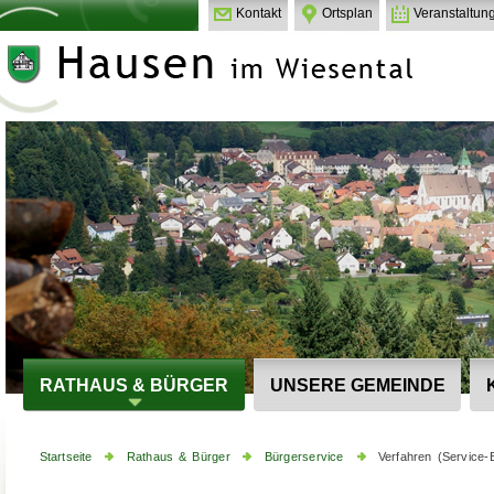
Kontakt
Ortsplan
Veranstaltun
RATHAUS & BÜRGER
UNSERE GEMEINDE
Startseite
Rathaus & Bürger
Bürgerservice
Verfahren (Service