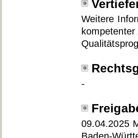
Vertief
Weitere Info
kompetenter
Qualitätspr
Rechtsg
-
Freigab
09.04.2025 M
Baden-Württ