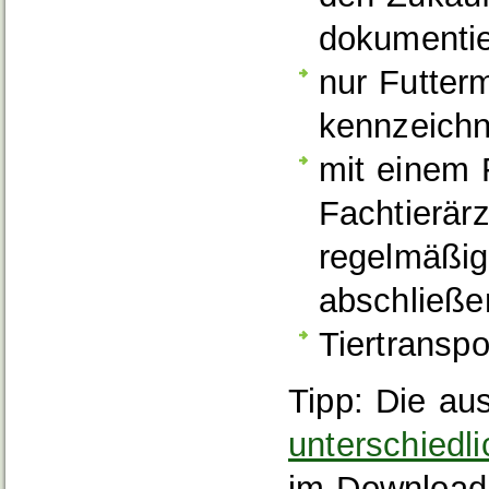
dokumentie
nur Futter
kennzeichn
mit einem F
Fachtierär
regelmäßi
abschließe
Tiertranspo
Tipp: Die au
unterschiedli
im Downloadb