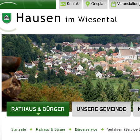
Kontakt
Ortsplan
Veranstaltun
RATHAUS & BÜRGER
UNSERE GEMEINDE
Startseite
Rathaus & Bürger
Bürgerservice
Verfahren (Service