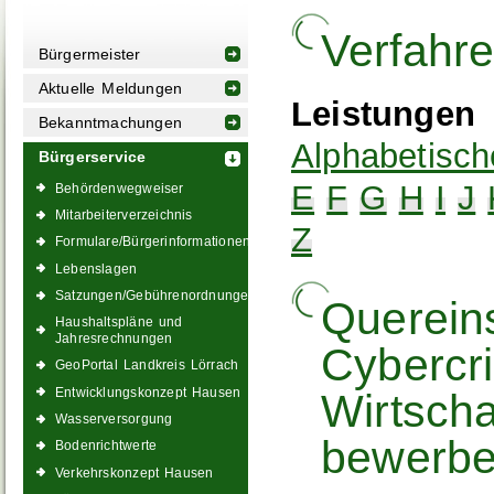
Verfahr
Bürgermeister
Aktuelle Meldungen
Leistungen
Bekanntmachungen
Alphabetisch
Bürgerservice
E
F
G
H
I
J
Behördenwegweiser
Mitarbeiterverzeichnis
Z
Formulare/Bürgerinformationen
Lebenslagen
Satzungen/Gebührenordnungen
Quereins
Haushaltspläne und
Jahresrechnungen
Cybercr
GeoPortal Landkreis Lörrach
Entwicklungskonzept Hausen
Wirtschaf
Wasserversorgung
bewerb
Bodenrichtwerte
Verkehrskonzept Hausen