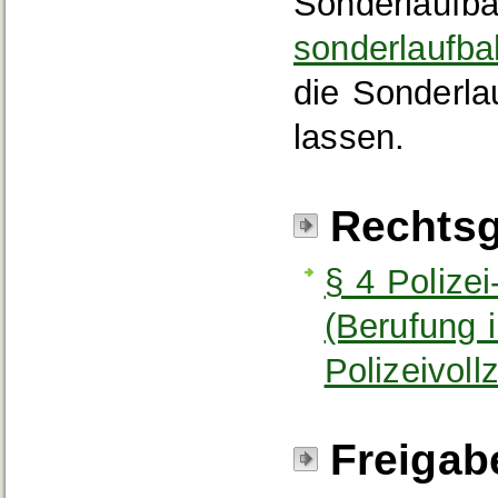
Sonderlaufba
sonderlaufba
die Sonderl
lassen.
Rechtsg
§ 4 Polize
(Berufung 
Polizeivoll
Freigab