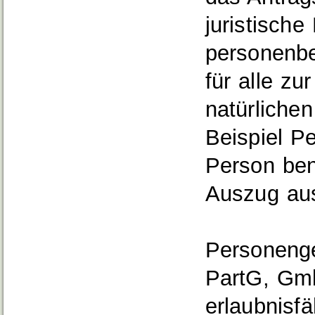
juristische
personenb
für alle zu
natürliche
Beispiel Pe
Person ben
Auszug aus
Personeng
PartG, Gmb
erlaubnisfä