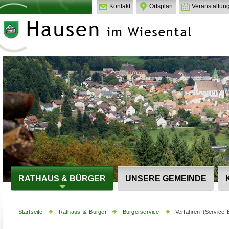
Kontakt
Ortsplan
Veranstaltun
RATHAUS & BÜRGER
UNSERE GEMEINDE
Startseite
Rathaus & Bürger
Bürgerservice
Verfahren (Service