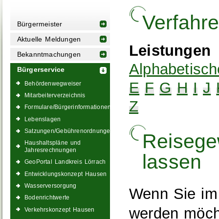
Verfahr
Bürgermeister
Aktuelle Meldungen
Leistungen
Bekanntmachungen
Alphabetisch
Bürgerservice
E
F
G
H
I
J
Behördenwegweiser
Mitarbeiterverzeichnis
Z
Formulare/Bürgerinformationen
Lebenslagen
Satzungen/Gebührenordnungen
Reisege
Haushaltspläne und
Jahresrechnungen
lassen
GeoPortal Landkreis Lörrach
Entwicklungskonzept Hausen
Wasserversorgung
Wenn Sie im 
Bodenrichtwerte
werden möcht
Verkehrskonzept Hausen