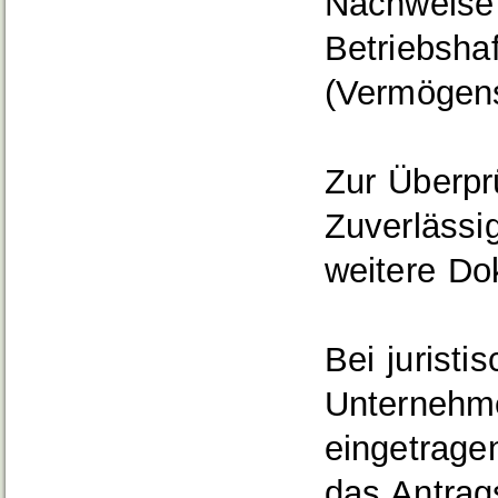
Nachweise 
Betriebshaf
(Vermögens
Zur Überpr
Zuverlässig
weitere Do
Bei jurist
Unternehme
eingetrag
das Antrags