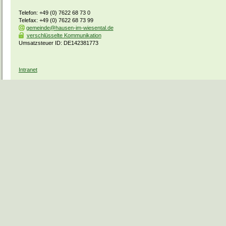
Telefon: +49 (0) 7622 68 73 0
Telefax: +49 (0) 7622 68 73 99
gemeinde@hausen-im-wiesental.de
verschlüsselte Kommunikation
Umsatzsteuer ID: DE142381773
Intranet