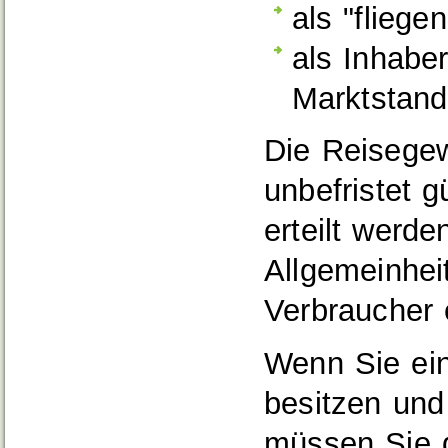
als "fliege
als Inhabe
Marktstand
Die Reisegew
unbefristet g
erteilt werd
Allgemeinhei
Verbraucher e
Wenn Sie ein
besitzen und
müssen Sie d