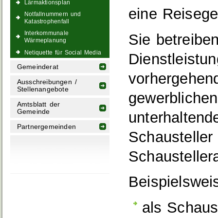
Lärmaktionsplan
eine Reisege
Notfallnummern und
Katastrophenfall
Interkommunale
Sie betreibe
Wärmeplanung
Netiquette für Social Media
Dienstleistu
Gemeinderat
vorhergehend
Ausschreibungen /
Stellenangebote
gewerblichen
Amtsblatt der
Gemeinde
unterhaltende
Partnergemeinden
Schausteller
Schausteller
Beispielswei
als Schaust