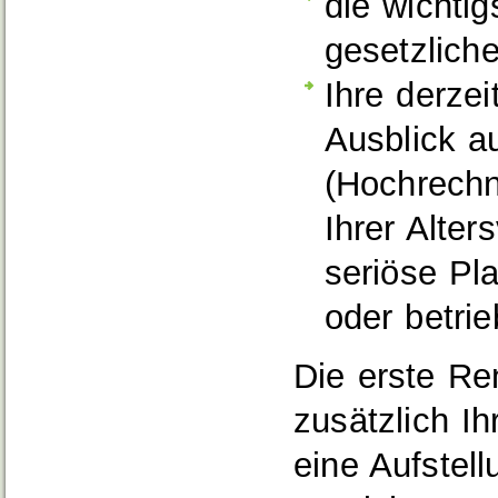
die wichti
gesetzlich
Ihre derze
Ausblick a
(Hochrechn
Ihrer Alter
seriöse Pl
oder betri
Die erste Re
zusätzlich Ih
eine Aufstell