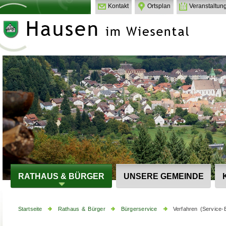
Kontakt
Ortsplan
Veranstaltun
RATHAUS & BÜRGER
UNSERE GEMEINDE
Startseite
Rathaus & Bürger
Bürgerservice
Verfahren (Service