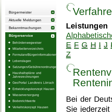
Verfahr
Bürgermeister
Aktuelle Meldungen
Leistungen
Bekanntmachungen
Alphabetisch
Bürgerservice
E
F
G
H
I
J
Behördenwegweiser
Mitarbeiterverzeichnis
Z
Formulare/Bürgerinformationen
Lebenslagen
Satzungen/Gebührenordnungen
Rentenv
Haushaltspläne und
Jahresrechnungen
Renteni
GeoPortal Landkreis Lörrach
Entwicklungskonzept Hausen
Wasserversorgung
Bei der Deu
Bodenrichtwerte
Sie jederzeit
Verkehrskonzept Hausen