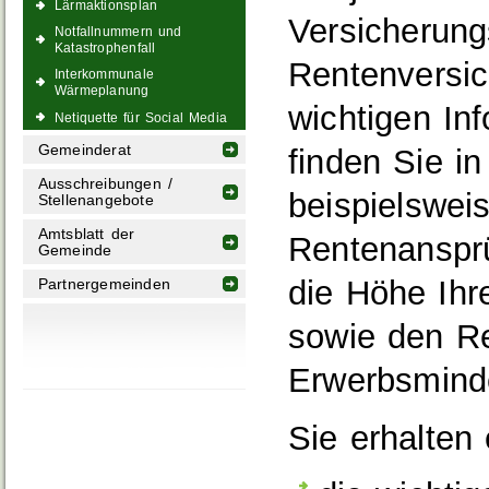
Lärmaktionsplan
Versicherung
Notfallnummern und
Katastrophenfall
Rentenversic
Interkommunale
Wärmeplanung
wichtigen In
Netiquette für Social Media
Gemeinderat
finden Sie i
Ausschreibungen /
beispielswei
Stellenangebote
Amtsblatt der
Rentenanspr
Gemeinde
die Höhe Ihre
Partnergemeinden
sowie den Re
Erwerbsmind
Sie erhalten