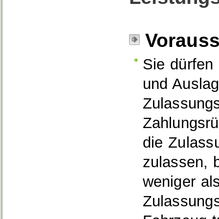
Voraus
Sie dürfen
und Ausla
Zulassung
Zahlungsrü
die Zula
s
s
zulassen, 
weniger al
Zula
s
sungs