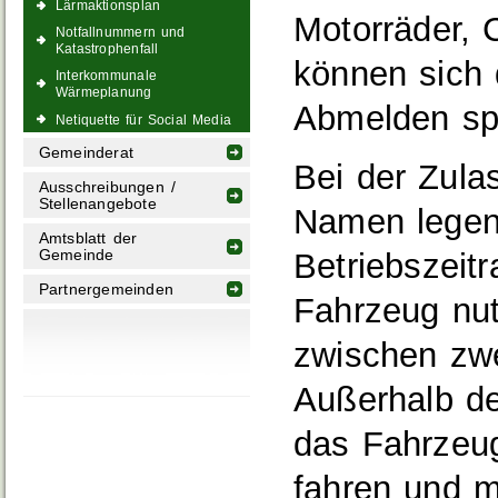
Lärmaktionsplan
Motorräder, 
Notfallnummern und
Katastrophenfall
können sich 
Interkommunale
Wärmeplanung
Abmelden sp
Netiquette für Social Media
Gemeinderat
Bei der Zula
Ausschreibungen /
Stellenangebote
Namen legen
Amtsblatt der
Betriebszeit
Gemeinde
Partnergemeinden
Fahrzeug nu
zwischen zwe
Außerhalb de
das Fahrzeug
fahren und m