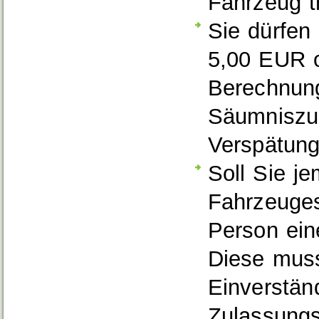
Fahrzeug t
Sie dürfen
5,00 EUR 
Berechnun
Säumniszu
Verspätun
Soll Sie j
Fahrzeuges
Person eine
Diese mus
Einverstän
Zulassungs