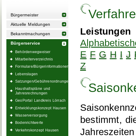
Verfahr
Bürgermeister
Aktuelle Meldungen
Leistungen
Bekanntmachungen
Alphabetisch
Bürgerservice
E
F
G
H
I
J
Behördenwegweiser
Mitarbeiterverzeichnis
Z
Formulare/Bürgerinformationen
Lebenslagen
Satzungen/Gebührenordnungen
Saisonk
Haushaltspläne und
Jahresrechnungen
GeoPortal Landkreis Lörrach
Saisonkennze
Entwicklungskonzept Hausen
Wasserversorgung
bestimmt, di
Bodenrichtwerte
Jahreszeiten
Verkehrskonzept Hausen