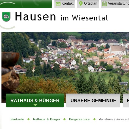
Kontakt
Ortsplan
Veranstaltun
RATHAUS & BÜRGER
UNSERE GEMEINDE
Startseite
Rathaus & Bürger
Bürgerservice
Verfahren (Service