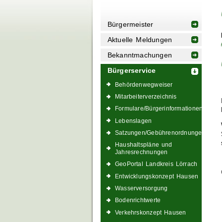
Bürgermeister
Aktuelle Meldungen
Bekanntmachungen
Bürgerservice
Behördenwegweiser
Mitarbeiterverzeichnis
Formulare/Bürgerinformationen
Lebenslagen
Satzungen/Gebührenordnungen
Haushaltspläne und
Jahresrechnungen
GeoPortal Landkreis Lörrach
Entwicklungskonzept Hausen
Wasserversorgung
Bodenrichtwerte
Verkehrskonzept Hausen