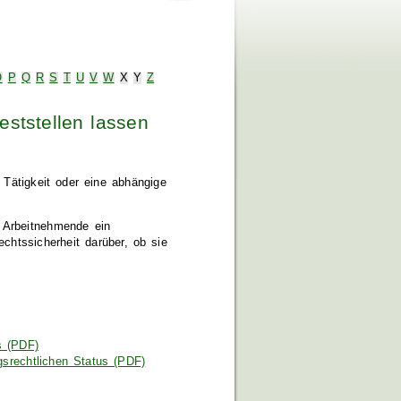
O
P
Q
R
S
T
U
V
W
X
Y
Z
eststellen lassen
e Tätigkeit oder eine abhängige
 Arbeitnehmende ein
echtssicherheit darüber, ob sie
s (PDF)
gsrechtlichen Status (PDF)