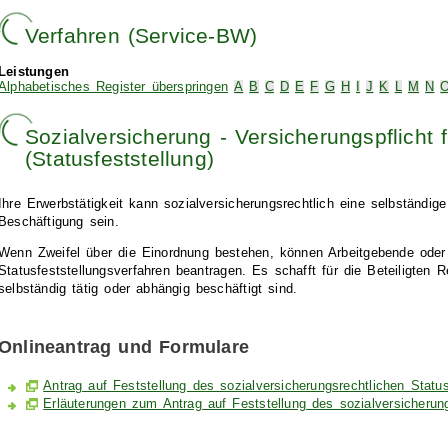
Verfahren (Service-BW)
Leistungen
Alphabetisches Register überspringen
A
B
C
D
E
F
G
H
I
J
K
L
M
N
Sozialversicherung - Versicherungspflicht f
(Statusfeststellung)
Ihre Erwerbstätigkeit kann sozialversicherungsrechtlich eine selbständig
Beschäftigung sein.
Wenn Zweifel über die Einordnung bestehen, können Arbeitgebende oder
Statusfeststellungsverfahren beantragen.
Es schafft für die Beteiligten R
selbständig tätig oder abhängig beschäftigt sind.
Onlineantrag und Formulare
Antrag auf Feststellung des sozialversicherungsrechtlichen Statu
Erläuterungen zum Antrag auf Feststellung des sozialversicherun