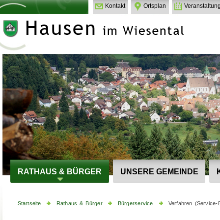
Kontakt
Ortsplan
Veranstaltun
RATHAUS & BÜRGER
UNSERE GEMEINDE
Startseite
Rathaus & Bürger
Bürgerservice
Verfahren (Service