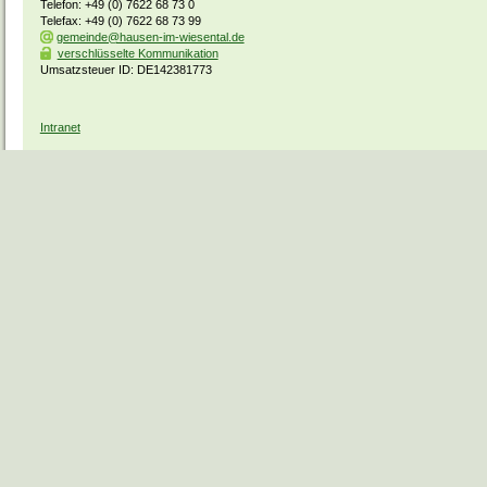
Telefon: +49 (0) 7622 68 73 0
Telefax: +49 (0) 7622 68 73 99
gemeinde@hausen-im-wiesental.de
verschlüsselte Kommunikation
Umsatzsteuer ID: DE142381773
Intranet