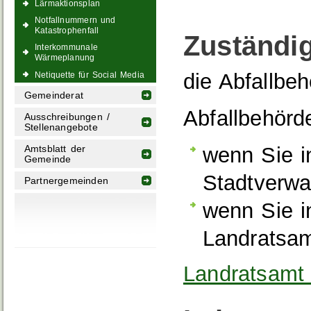
Lärmaktionsplan
Notfallnummern und
Katastrophenfall
Zuständig
Interkommunale
Wärmeplanung
die Abfallbe
Netiquette für Social Media
Gemeinderat
Abfallbehörde
Ausschreibungen /
Stellenangebote
wenn Sie i
Amtsblatt der
Gemeinde
Stadtverwa
Partnergemeinden
wenn Sie i
Landratsa
Landratsamt 