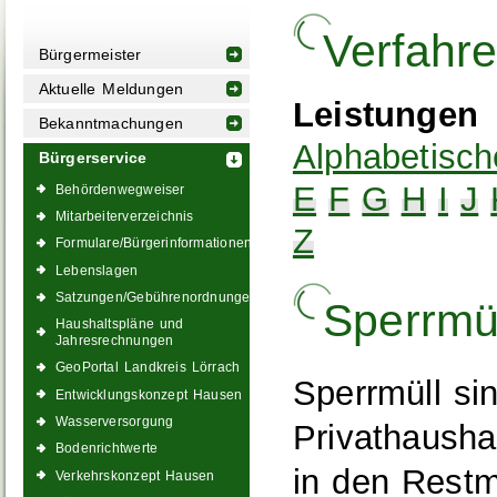
Verfahr
Bürgermeister
Aktuelle Meldungen
Leistungen
Bekanntmachungen
Alphabetisch
Bürgerservice
E
F
G
H
I
J
Behördenwegweiser
Mitarbeiterverzeichnis
Z
Formulare/Bürgerinformationen
Lebenslagen
Satzungen/Gebührenordnungen
Sperrmü
Haushaltspläne und
Jahresrechnungen
GeoPortal Landkreis Lörrach
Sperrmüll sin
Entwicklungskonzept Hausen
Wasserversorgung
Privathausha
Bodenrichtwerte
in den Restm
Verkehrskonzept Hausen