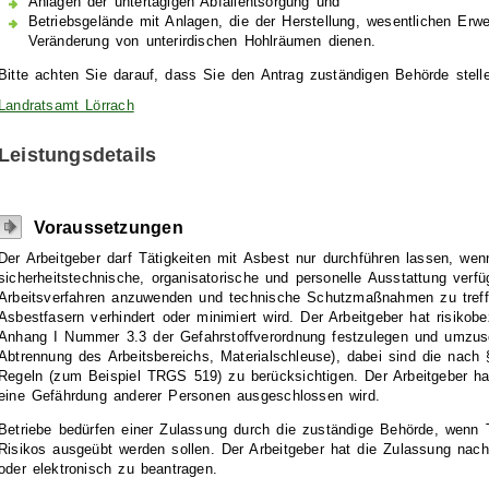
Anlagen der untertägigen Abfallentsorgung und
Betriebsgelände mit Anlagen, die der Herstellung, wesentlichen Erw
Veränderung von unterirdischen Hohlräumen dienen.
Bitte achten Sie darauf, dass Sie den Antrag zuständigen Behörde stell
Landratsamt Lörrach
Leistungsdetails
Voraussetzungen
Der Arbeitgeber darf Tätigkeiten mit Asbest nur durchführen lassen, wenn
sicherheitstechnische, organisatorische und personelle Ausstattung verfü
Arbeitsverfahren anzuwenden und technische Schutzmaßnahmen zu treffe
Asbestfasern verhindert oder minimiert wird. Der Arbeitgeber hat risi
Anhang I Nummer 3.3 der Gefahrstoffverordnung festzulegen und umzuse
Abtrennung des Arbeitsbereichs, Materialschleuse), dabei sind die nac
Regeln (zum Beispiel TRGS 519) zu berücksichtigen. Der Arbeitgeber h
eine Gefährdung anderer Personen ausgeschlossen wird.
Betriebe bedürfen einer Zulassung durch die zuständige Behörde, wenn 
Risikos ausgeübt werden sollen. Der Arbeitgeber hat die Zulassung nach
oder elektronisch zu beantragen.