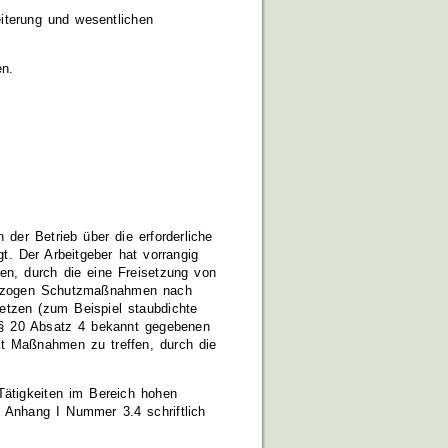
eiterung und wesentlichen
en.
 der Betrieb über die erforderliche
gt. Der Arbeitgeber hat vorrangig
n, durch die eine Freisetzung von
kobezogen Schutzmaßnahmen nach
tzen (zum Beispiel staubdichte
h § 20 Absatz 4 bekannt gegebenen
at Maßnahmen zu treffen, durch die
Tätigkeiten im Bereich hohen
 Anhang I Nummer 3.4 schriftlich