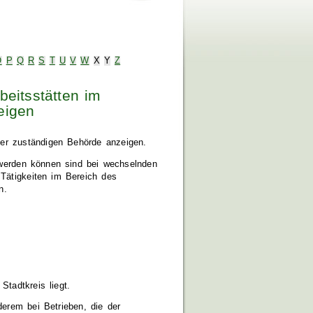
O
P
Q
R
S
T
U
V
W
X
Y
Z
beitsstätten im
eigen
der zuständigen Behörde anzeigen.
t werden können sind bei wechselnden
Tätigkeiten im Bereich des
n.
Stadtkreis liegt.
derem bei Betrieben, die der