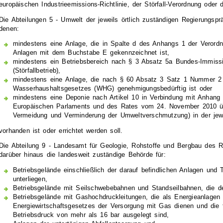
europäischen Industrieemissions-Richtlinie, der Störfall-Verordnung oder 
Die Abteilungen 5 - Umwelt der jeweils örtlich zuständigen Regierungsprä
denen:
mindestens eine Anlage, die in Spalte d des Anhangs 1 der Verord
Anlagen mit dem Buchstabe E gekennzeichnet ist,
mindestens ein Betriebsbereich nach § 3 Absatz 5a Bundes-Immis
(Störfallbetrieb),
mindestens eine Anlage, die nach § 60 Absatz 3 Satz 1 Nummer 
Wasserhaushaltsgesetzes (WHG) genehmigungsbedürftig ist oder
mindestens eine Deponie nach Artikel 10 in Verbindung mit Anhang 
Europäischen Parlaments und des Rates vom 24. November 2010 über
Vermeidung und Verminderung der Umweltverschmutzung) in der jew
vorhanden ist oder errichtet werden soll.
Die Abteilung 9 - Landesamt für Geologie, Rohstoffe und Bergbau des Re
darüber hinaus die landesweit zuständige Behörde für:
Betriebsgelände einschließlich der darauf befindlichen Anlagen und T
unterliegen,
Betriebsgelände mit Seilschwebebahnen und Standseilbahnen, die 
Betriebsgelände mit Gashochdruckleitungen, die als Energieanlagen
Energiewirtschaftsgesetzes der Versorgung mit Gas dienen und die 
Betriebsdruck von mehr als 16 bar ausgelegt sind,