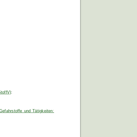
toffV)
:
efahrstoffe und Tätigkeiten: