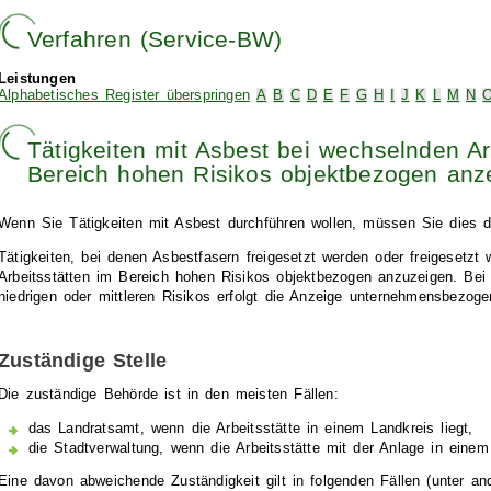
Verfahren (Service-BW)
Leistungen
Alphabetisches Register überspringen
A
B
C
D
E
F
G
H
I
J
K
L
M
N
Tätigkeiten mit Asbest bei wechselnden Ar
Bereich hohen Risikos objektbezogen anz
Wenn Sie Tätigkeiten mit Asbest durchführen wollen, müssen Sie dies 
Tätigkeiten, bei denen Asbestfasern freigesetzt werden oder freigesetz
Arbeitsstätten im Bereich hohen Risikos objektbezogen anzuzeigen. Bei 
niedrigen oder mittleren Risikos erfolgt die Anzeige unternehmensbezoge
Zuständige Stelle
Die zuständige Behörde ist in den meisten Fällen:
das Landratsamt, wenn die Arbeitsstätte in einem Landkreis liegt,
die Stadtverwaltung, wenn die Arbeitsstätte mit der Anlage in einem 
Eine davon abweichende Zuständigkeit gilt in folgenden Fällen (unter an