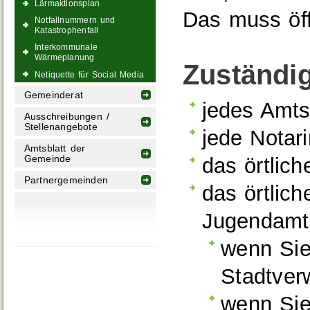
Lärmaktionsplan
Das muss öff
Notfallnummern und
Katastrophenfall
Interkommunale
Wärmeplanung
Zuständig
Netiquette für Social Media
Gemeinderat
jedes Amts
Ausschreibungen /
Stellenangebote
jede Notari
Amtsblatt der
Gemeinde
das örtlic
Partnergemeinden
das örtlic
Jugendamt 
wenn Sie
Stadtver
wenn Sie