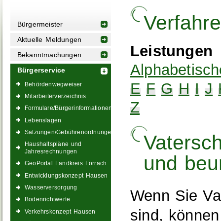
Verfahr
Bürgermeister
Aktuelle Meldungen
Leistungen
Bekanntmachungen
Alphabetisch
Bürgerservice
E
F
G
H
I
J
Behördenwegweiser
Mitarbeiterverzeichnis
Z
Formulare/Bürgerinformationen
Lebenslagen
Satzungen/Gebührenordnungen
Vatersc
Haushaltspläne und
Jahresrechnungen
und beu
GeoPortal Landkreis Lörrach
Entwicklungskonzept Hausen
Wasserversorgung
Wenn Sie Vat
Bodenrichtwerte
sind, können
Verkehrskonzept Hausen