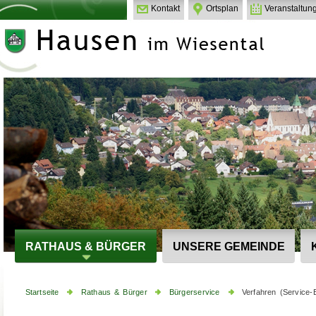
Kontakt
Ortsplan
Veranstaltun
RATHAUS & BÜRGER
UNSERE GEMEINDE
Startseite
Rathaus & Bürger
Bürgerservice
Verfahren (Service