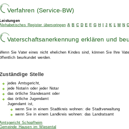
Verfahren (Service-BW)
Leistungen
Alphabetisches Register überspringen
A
B
C
D
E
F
G
H
I
J
K
L
M
N
Vaterschaftsanerkennung erklären und be
Wenn Sie Vater eines nicht ehelichen Kindes sind, können Sie Ihre Va
öffentlich beurkundet werden.
Zuständige Stelle
jedes Amtsgericht,
jede Notarin oder jeder Notar
das örtliche Standesamt oder
das örtliche Jugendamt
Jugendamt ist,
wenn Sie in einem Stadtkreis wohnen: die Stadtverwaltung
wenn Sie in einem Landkreis wohnen: das Landratsamt
Amtsgericht Schopfheim
Gemeinde Hausen im Wiesental