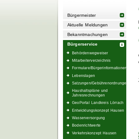
Bürgermeister
Aktuelle Meldungen
Bekanntmachungen
Bürgerservice
Behördenwegweiser
Mitarbeiterverzeichnis
Formulare/Bürgerinformationen
Lebenslagen
Satzungen/Gebührenordnungen
Haushaltspläne und
Jahresrechnungen
GeoPortal Landkreis Lörrach
Entwicklungskonzept Hausen
Wasserversorgung
Bodenrichtwerte
Verkehrskonzept Hausen