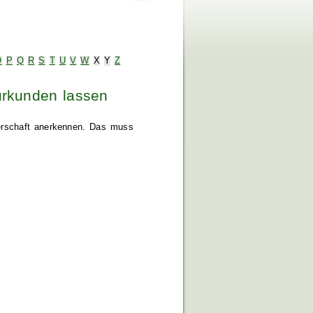
O
P
Q
R
S
T
U
V
W
X
Y
Z
urkunden lassen
terschaft anerkennen. Das muss