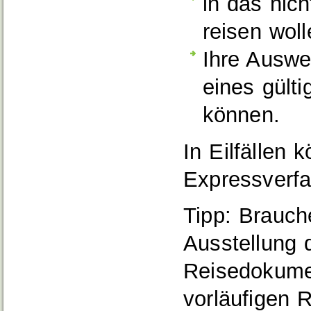
in das nic
reisen wol
Ihre Auswei
eines gült
können.
In Eilfällen
Expressverfa
Tipp:
Brauche
Ausstellung 
Reisedokumen
vorläufigen 