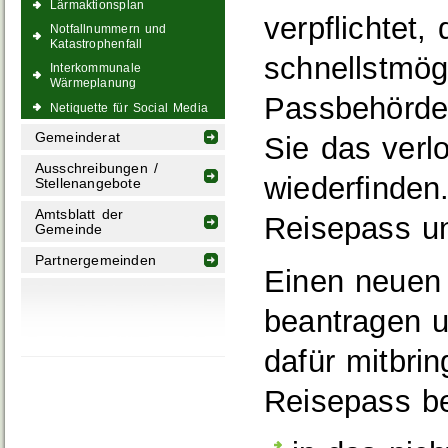
Lärmaktionsplan
verpflichtet
Notfallnummern und
Katastrophenfall
schnellstmög
Interkommunale
Wärmeplanung
Passbehörde 
Netiquette für Social Media
Gemeinderat
Sie das verl
Ausschreibungen /
wiederfinden.
Stellenangebote
Amtsblatt der
Reisepass un
Gemeinde
Partnergemeinden
Einen neuen
beantragen u
dafür mitbri
Reisepass be