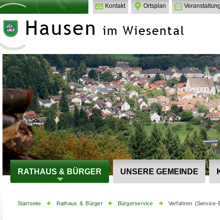
Kontakt
Ortsplan
Veranstaltun
RATHAUS & BÜRGER
UNSERE GEMEINDE
Startseite
Rathaus & Bürger
Bürgerservice
Verfahren (Service