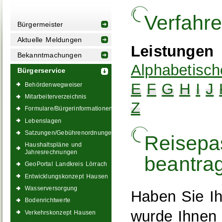
Verfahr
Bürgermeister
Aktuelle Meldungen
Leistungen
Bekanntmachungen
Alphabetisch
Bürgerservice
E
F
G
H
I
J
Behördenwegweiser
Mitarbeiterverzeichnis
Z
Formulare/Bürgerinformationen
Lebenslagen
Satzungen/Gebührenordnungen
Reisepa
Haushaltspläne und
Jahresrechnungen
beantra
GeoPortal Landkreis Lörrach
Entwicklungskonzept Hausen
Wasserversorgung
Haben Sie Ih
Bodenrichtwerte
wurde Ihnen 
Verkehrskonzept Hausen