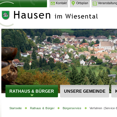
Kontakt
Ortsplan
Veranstaltun
RATHAUS & BÜRGER
UNSERE GEMEINDE
Startseite
Rathaus & Bürger
Bürgerservice
Verfahren (Service