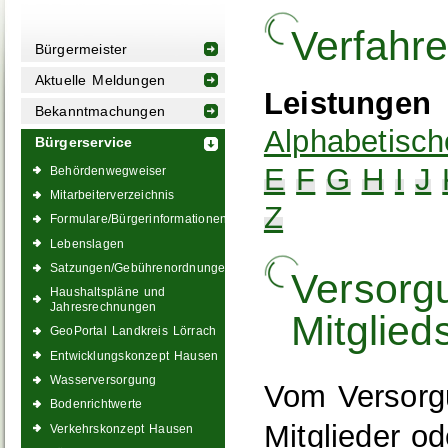
Verfahr
Bürgermeister
Aktuelle Meldungen
Leistungen
Bekanntmachungen
Alphabetisch
Bürgerservice
E
F
G
H
I
J
Behördenwegweiser
Mitarbeiterverzeichnis
Z
Formulare/Bürgerinformationen
Lebenslagen
Satzungen/Gebührenordnungen
Versorgu
Haushaltspläne und
Jahresrechnungen
Mitglied
GeoPortal Landkreis Lörrach
Entwicklungskonzept Hausen
Wasserversorgung
Vom Versorgu
Bodenrichtwerte
Mitglieder o
Verkehrskonzept Hausen