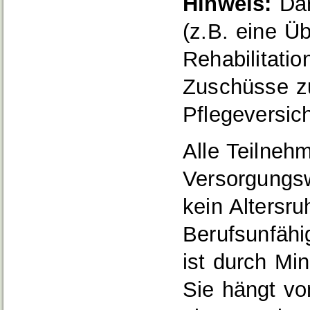
Hinweis:
Dar
(z.B. eine Ü
Rehabilitati
Zuschüsse z
Pflegeversic
Alle Teilneh
Versorgungsw
kein Altersr
Berufsunfähi
ist durch Mi
Sie hängt vo