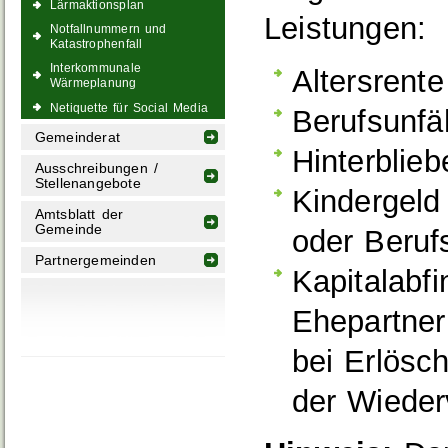
Lärmaktionsplan
Leistungen:
Notfallnummern und
Katastrophenfall
Interkommunale
Altersrente
Wärmeplanung
Netiquette für Social Media
Berufsunfä
Gemeinderat
Hinterblie
Ausschreibungen /
Stellenangebote
Kindergeld
Amtsblatt der
Gemeinde
oder Beruf
Partnergemeinden
Kapitalabfi
Ehepartner
bei Erlösc
der Wieder