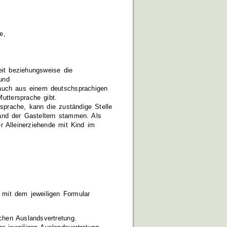
e,
d
eit beziehungsweise die
und
 auch aus einem deutschsprachigen
uttersprache gibt.
nsprache, kann die zuständige Stelle
and der Gasteltern stammen. Als
r Alleinerziehende mit Kind im
 mit dem jeweiligen Formular
chen Auslandsvertretung.