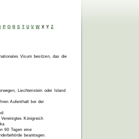
O
P
Q
R
S
T
U
V
W
X
Y
Z
nationales Visum besitzen, das die
orwegen, Liechtenstein oder Island
hren Aufenthalt bei der
nd:
 Vereinigtes Königreich
ika
on 90 Tagen eine
änderbehörde beantragen.