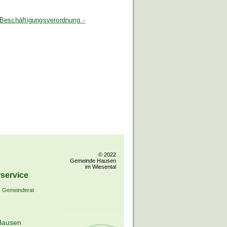
Beschäftigungsverordnung -
© 2022
Gemeinde Hausen
im Wiesental
service
Gemeinderat
Hausen