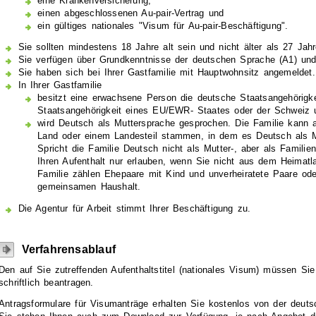
eine Krankenversicherung,
einen abgeschlossenen Au-pair-Vertrag und
ein gültiges nationales "Visum für Au-pair-Beschäftigung".
Sie sollten mindestens 18 Jahre alt sein und nicht älter als 27 Jahr
Sie verfügen über Grundkenntnisse der deutschen Sprache (A1) un
Sie haben sich bei Ihrer Gastfamilie mit Hauptwohnsitz angemeldet.
In Ihrer Gastfamilie
besitzt eine erwachsene Person die deutsche Staatsangehörigk
Staatsangehörigkeit eines EU/EWR- Staates oder der Schweiz 
wird Deutsch als Muttersprache gesprochen. Die Familie kann
Land oder einem Landesteil stammen, in dem es Deutsch als M
Spricht die Familie Deutsch nicht als Mutter-, aber als Familie
Ihren Aufenthalt nur erlauben, wenn Sie nicht aus dem Heimatl
Familie zählen Ehepaare mit Kind und unverheiratete Paare ode
gemeinsamen Haushalt.
Die Agentur für Arbeit stimmt Ihrer Beschäftigung zu.
Verfahrensablauf
Den auf Sie zutreffenden Aufenthaltstitel (nationales Visum) müssen Sie
schriftlich beantragen.
Antragsformulare für Visumanträge erhalten Sie kostenlos von der deuts