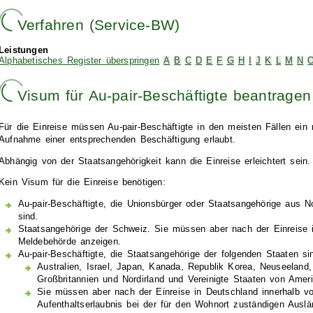
Verfahren (Service-BW)
Leistungen
Alphabetisches Register überspringen
A
B
C
D
E
F
G
H
I
J
K
L
M
N
Visum für Au-pair-Beschäftigte beantragen
Für die Einreise müssen Au-pair-Beschäftigte in den meisten Fällen ein 
Aufnahme einer entsprechenden Beschäftigung erlaubt.
Abhängig von der Staatsangehörigkeit kann die Einreise erleichtert sein.
Kein Visum für die Einreise benötigen:
Au-pair-Beschäftigte, die Unionsbürger oder Staatsangehörige aus N
sind.
Staatsangehörige der Schweiz.
Sie müssen aber nach der Einreise i
Meldebehörde anzeigen.
Au-pair-Beschäftigte, die Staatsangehörige der folgenden Staaten si
Australien, Israel, Japan, Kanada, Republik Korea, Neuseeland,
Großbritannien und Nordirland und Vereinigte Staaten von Amer
Sie müssen aber nach der Einreise in Deutschland innerhalb v
Aufenthaltserlaubnis bei der für den Wohnort zuständigen Ausl