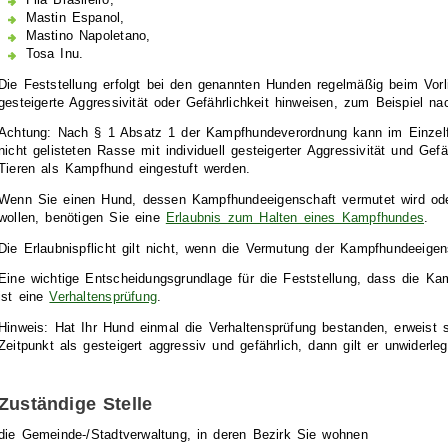
Fila Brasileiro,
Mastin Espanol,
Mastino Napoletano,
Tosa Inu.
Die Feststellung erfolgt bei den genannten Hunden regelmäßig beim Vorl
gesteigerte Aggressivität oder Gefährlichkeit hinweisen
, zum Beispiel na
Achtung: Nach § 1 Absatz 1 der Kampfhundeverordnung kann im Einzelfa
nicht gelisteten Rasse mit individuell gesteigerter Aggressivität und Ge
Tieren als Kampfhund eingestuft werden.
Wenn Sie einen Hund, dessen Kampfhundeeigenschaft vermutet wird oder a
wollen, benötigen Sie eine
Erlaubnis zum Halten eines Kampfhundes
.
Die Erlaubnispflicht gilt nicht, wenn die Vermutung der Kampfhundeeigens
Eine wichtige Entscheidungsgrundlage für die Feststellung, dass die Kam
ist eine
Verhaltensprüfung
.
Hinweis: Hat Ihr Hund einmal die Verhaltensprüfung bestanden, erweist 
Zeitpunkt als gesteigert aggressiv und gefährlich, dann gilt er unwiderl
Zuständige Stelle
die Gemeinde-/Stadtverwaltung, in deren Bezirk Sie wohnen