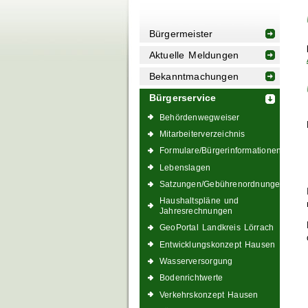
Bürgermeister
Aktuelle Meldungen
Bekanntmachungen
Bürgerservice
Behördenwegweiser
Mitarbeiterverzeichnis
Formulare/Bürgerinformationen
Lebenslagen
Satzungen/Gebührenordnungen
Haushaltspläne und
Jahresrechnungen
GeoPortal Landkreis Lörrach
Entwicklungskonzept Hausen
Wasserversorgung
Bodenrichtwerte
Verkehrskonzept Hausen