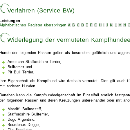
Verfahren (Service-BW)
Leistungen
Alphabetisches Register überspringen
A
B
C
D
E
F
G
H
I
J
K
L
M
N
Widerlegung der vermuteten Kampfhundee
Hunde der folgenden Rassen gelten als besonders gefährlich und aggres
American Staffordshire Terrier,
Bullterrier und
Pit Bull Terrier.
Ihre Eigenschaft als Kampfhund wird deshalb vermutet. Dies gilt auch f
mit anderen Hunden.
Daneben kann die Kampfhundeeigenschaft im Einzelfall amtlich festgest
der folgenden Rassen und deren Kreuzungen untereinander oder mit an
Mastiff, Bullmastiff,
Staffordshire Bullterrier,
Dogo Argentino,
Bourdeaux Dogge,