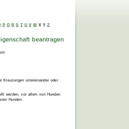
O
P
Q
R
S
T
U
V
W
X
Y
Z
igenschaft beantragen
siv:
ür Kreuzungen untereinander oder
ellt werden, vor allem von Hunden
deren Hunden: