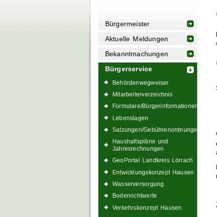
Bürgermeister
Aktuelle Meldungen
Bekanntmachungen
Bürgerservice
Behördenwegweiser
Mitarbeiterverzeichnis
Formulare/Bürgerinformationen
Lebenslagen
Satzungen/Gebührenordnungen
Haushaltspläne und
Jahresrechnungen
GeoPortal Landkreis Lörrach
Entwicklungskonzept Hausen
Wasserversorgung
Bodenrichtwerte
Verkehrskonzept Hausen