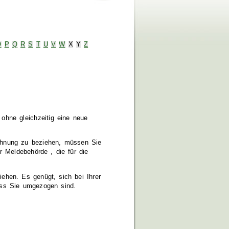
O
P
Q
R
S
T
U
V
W
X
Y
Z
ohne gleichzeitig eine neue
ohnung zu beziehen, müssen Sie
r Meldebehörde , die für die
ehen. Es genügt, sich bei Ihrer
ass Sie umgezogen sind.