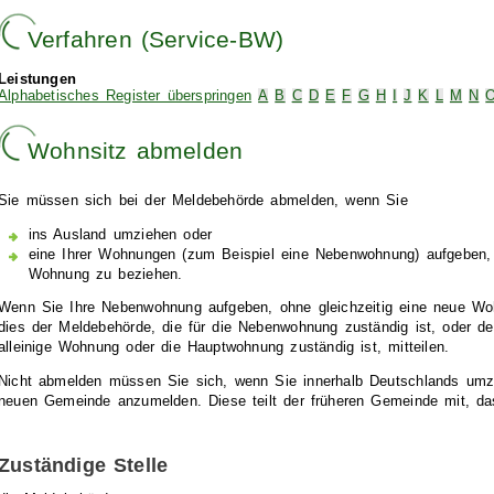
Verfahren (Service-BW)
Leistungen
Alphabetisches Register überspringen
A
B
C
D
E
F
G
H
I
J
K
L
M
N
Wohnsitz abmelden
Sie müssen sich bei der Meldebehörde abmelden, wenn Sie
ins Ausland umziehen oder
eine Ihrer Wohnungen (zum Beispiel eine Nebenwohnung) aufgeben, 
Wohnung zu beziehen.
Wenn Sie Ihre Nebenwohnung aufgeben, ohne gleichzeitig eine neue W
dies der Meldebehörde, die für die Nebenwohnung zuständig ist, oder de
alleinige Wohnung oder die Hauptwohnung zuständig ist, mitteilen.
Nicht abmelden müssen Sie sich, wenn Sie innerhalb Deutschlands umzi
neuen Gemeinde anzumelden. Diese teilt der früheren Gemeinde mit, d
Zuständige Stelle