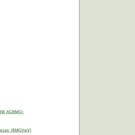
 (BW AGBMG):
esetzes (BMGVwV)