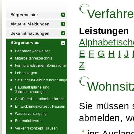
Verfahr
Bürgermeister
Aktuelle Meldungen
Leistungen
Bekanntmachungen
Alphabetisch
Bürgerservice
E
F
G
H
I
J
Behördenwegweiser
Mitarbeiterverzeichnis
Z
Formulare/Bürgerinformationen
Lebenslagen
Satzungen/Gebührenordnungen
Wohnsit
Haushaltspläne und
Jahresrechnungen
GeoPortal Landkreis Lörrach
Sie müssen 
Entwicklungskonzept Hausen
Wasserversorgung
abmelden, w
Bodenrichtwerte
Verkehrskonzept Hausen
ins Auslan