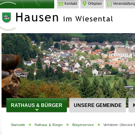
Kontakt
Ortsplan
Veranstaltun
RATHAUS & BÜRGER
UNSERE GEMEINDE
Startseite
Rathaus & Bürger
Bürgerservice
Verfahren (Service