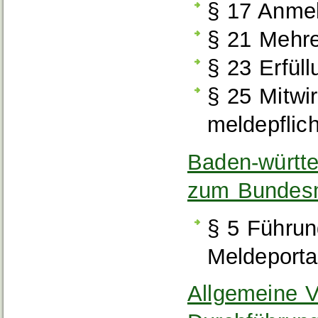
§ 17 Anme
§ 21 Mehr
§ 23 Erfül
§ 25 Mitwi
meldepflic
Baden-württ
zum Bundes
§ 5 Führun
Meldeporta
Allgemeine V