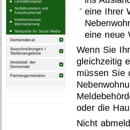
Lärmaktionsplan
eine Ihrer
Notfallnummern und
Katastrophenfall
Interkommunale
Nebenwohnu
Wärmeplanung
Netiquette für Social Media
eine neue
Gemeinderat
Wenn Sie Ih
Ausschreibungen /
Stellenangebote
gleichzeitig
Amtsblatt der
Gemeinde
müssen Sie d
Partnergemeinden
Nebenwohnung
Meldebehörde
oder die Hau
Nicht abmel