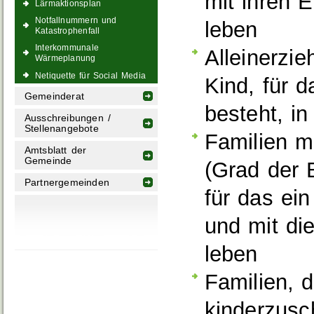
mit ihren E
Lärmaktionsplan
Notfallnummern und
leben
Katastrophenfall
Interkommunale
Alleinerzi
Wärmeplanung
Netiquette für Social Media
Kind, für 
Gemeinderat
besteht, i
Ausschreibungen /
Stellenangebote
Familien m
Amtsblatt der
Gemeinde
(Grad der 
Partnergemeinden
für das ei
und mit di
leben
Familien, 
kinderzusc