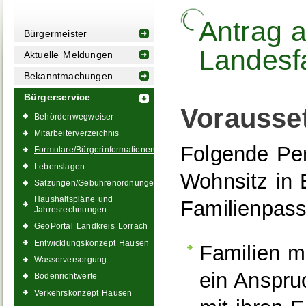
Antrag a
Bürgermeister
Landesf
Aktuelle Meldungen
Bekanntmachungen
Bürgerservice
Vorausse
Behördenwegweiser
Mitarbeiterverzeichnis
Folgende Pe
Formulare/Bürgerinformationen
Lebenslagen
Wohnsitz in
Satzungen/Gebührenordnungen
Haushaltspläne und
Familienpass
Jahresrechnungen
GeoPortal Landkreis Lörrach
Entwicklungskonzept Hausen
Familien mi
Wasserversorgung
ein Anspru
Bodenrichtwerte
Verkehrskonzept Hausen