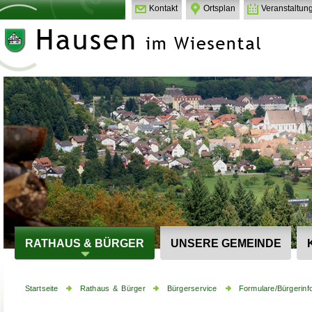
Kontakt
Ortsplan
Veranstaltun
RATHAUS & BÜRGER
UNSERE GEMEINDE
Startseite
Rathaus & Bürger
Bürgerservice
Formulare/Bürgerinf