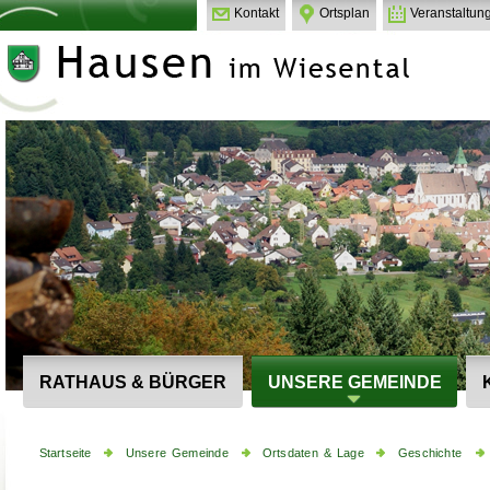
Kontakt
Ortsplan
Veranstaltun
RATHAUS & BÜRGER
UNSERE GEMEINDE
Startseite
Unsere Gemeinde
Ortsdaten & Lage
Geschichte