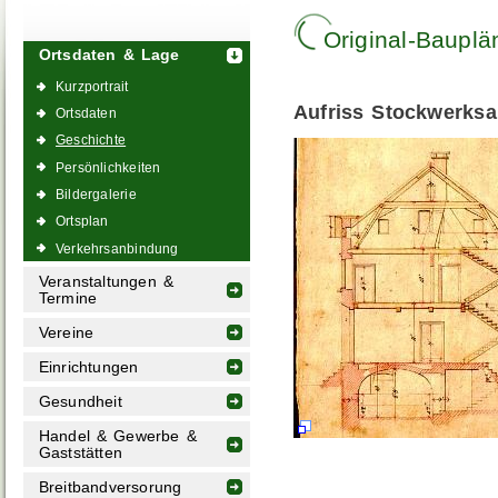
Original-Bauplä
Ortsdaten & Lage
Kurzportrait
Aufriss Stockwerks
Ortsdaten
Geschichte
Persönlichkeiten
Bildergalerie
Ortsplan
Verkehrsanbindung
Veranstaltungen &
Termine
Vereine
Einrichtungen
Gesundheit
Handel & Gewerbe &
Gaststätten
Breitbandversorung