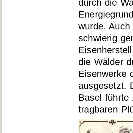
durch die Wa
Energiegrund
wurde. Auch 
schwierig ge
Eisenherstel
die Wälder d
Eisenwerke 
ausgesetzt. 
Basel führte 
tragbaren Pl