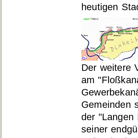
heutigen St
Der weitere V
am "Floßkana
Gewerbekanäl
Gemeinden s
der "Langen 
seiner endgü