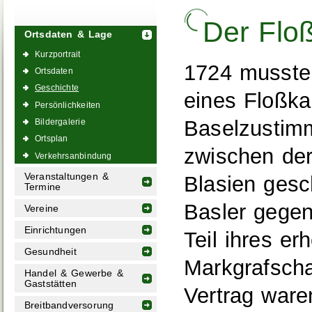
Der Flo
Ortsdaten & Lage
Kurzportrait
1724 musste
Ortsdaten
Geschichte
eines Floßk
Persönlichkeiten
Baselzustim
Bildergalerie
Ortsplan
zwischen der
Verkehrsanbindung
Veranstaltungen &
Blasien gesc
Termine
Basler gege
Vereine
Einrichtungen
Teil ihres e
Gesundheit
Markgrafscha
Handel & Gewerbe &
Gaststätten
Vertrag ware
Breitbandversorung