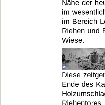
Nähe der heu
im wesentli
im Bereich L
Riehen und B
Wiese.
Diese zeitge
Ende des Kan
Holzumschlag
Riehentores.