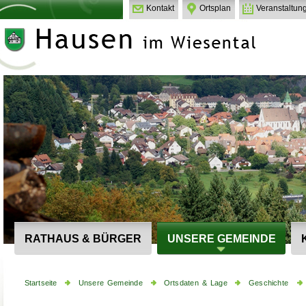
Kontakt
Ortsplan
Veranstaltun
RATHAUS & BÜRGER
UNSERE GEMEINDE
Startseite
Unsere Gemeinde
Ortsdaten & Lage
Geschichte