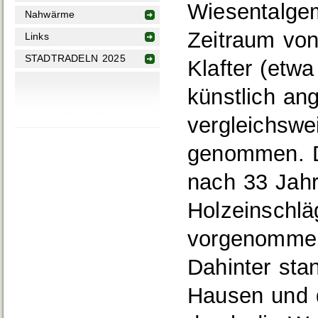
Wiesentalgem
Nahwärme
Zeitraum von
Links
STADTRADELN 2025
Klafter (etw
künstlich an
vergleichswe
genommen. Di
nach 33 Jahr
Holzeinschlä
vorgenommen
Dahinter sta
Hausen und 