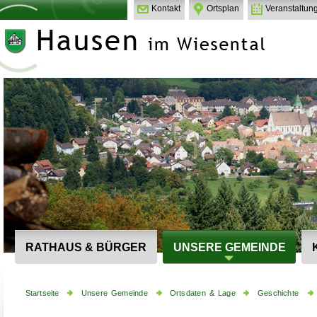
Kontakt
Ortsplan
Veranstaltun
RATHAUS & BÜRGER
UNSERE GEMEINDE
Startseite
Unsere Gemeinde
Ortsdaten & Lage
Geschichte