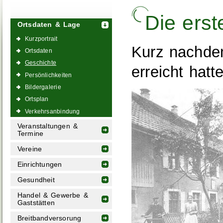
Die ers
Ortsdaten & Lage
Kurzportrait
Kurz nachde
Ortsdaten
Geschichte
erreicht hatt
Persönlichkeiten
Bildergalerie
Ortsplan
Verkehrsanbindung
Veranstaltungen &
Termine
Vereine
Einrichtungen
Gesundheit
Handel & Gewerbe &
Gaststätten
Breitbandversorung