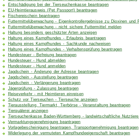
Entschädigung bei der Tierseuchenkasse beantragen
EU-Heimtierausweis (Pet Passport) beantragen
Fischereischein beantragen
Futtermittelüberwachung - Eigenkontrollergebnisse zu Dioxinen und 
Futtermittelüberwachung - nicht sichere Futtermittel melden
Haltung besonders geschützter Arten anzeigen
Haltung eines Kampfhundes - Erlaubnis beantragen
Haltung eines Kampfhundes - Sachkunde nachweisen
Haltung eines Kampfhundes - Verhaltensprüfung beantragen
Hundesteuer - Befreiung beantragen
Hundesteuer - Hund abmelden
Hundesteuer - Hund anmelden
Jagdschein - Änderung der Adresse beantragen
Jagdschein - Ausstellung beantragen
Jagdschein - Verlängerung beantragen
Jägerprüfung - Zulassung beantragen
Reiseverkehr - mit Heimtieren einreisen
Schutz vor Tierseuchen - Tierseuche anzeigen
Tierausstellung, Tiermarkt, Tierbörse - Veranstaltung beantragen
Tierquälerei anzeigen
Tierseuchenkasse Baden-Württemberg - landwirtschaftliche Nutztier
Vermarktungsgenehmigung beantragen
Vorlagebescheinigung beantragen, Transportgenehmigung beantragen
Widerlegung der vermuteten Kampfhundeeigenschaft beantragen