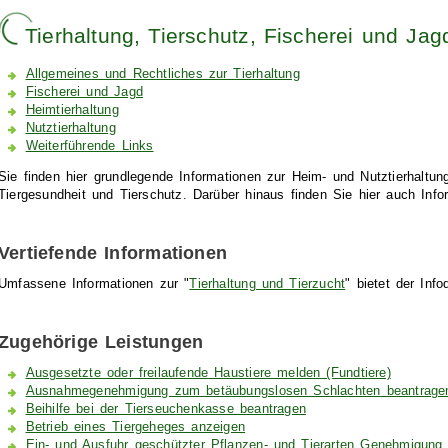
Tierhaltung, Tierschutz, Fischerei und Jag
Allgemeines und Rechtliches zur Tierhaltung
Fischerei und Jagd
Heimtierhaltung
Nutztierhaltung
Weiterführende Links
Sie finden hier grundlegende Informationen zur Heim- und Nutztierhaltu
Tiergesundheit und Tierschutz. Darüber hinaus finden Sie hier auch Info
Vertiefende Informationen
Umfassene Informationen zur "
Tierhaltung und Tierzucht
" bietet der Inf
Zugehörige Leistungen
Ausgesetzte oder freilaufende Haustiere melden (Fundtiere)
Ausnahmegenehmigung zum betäubungslosen Schlachten beantragen
Beihilfe bei der Tierseuchenkasse beantragen
Betrieb eines Tiergeheges anzeigen
Ein- und Ausfuhr geschützter Pflanzen- und Tierarten Genehmigung