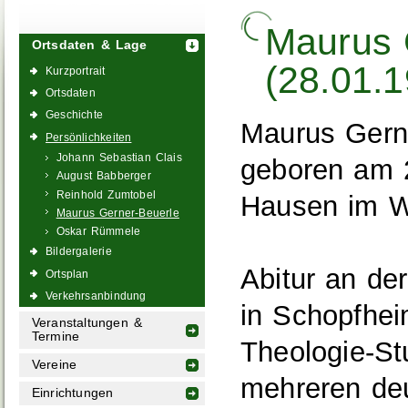
Maurus 
Ortsdaten & Lage
(28.01.1
Kurzportrait
Ortsdaten
Geschichte
Maurus Gern
Persönlichkeiten
Johann Sebastian Clais
geboren am 
August Babberger
Reinhold Zumtobel
Hausen im W
Maurus Gerner-Beuerle
Oskar Rümmele
Bildergalerie
Abitur an de
Ortsplan
Verkehrsanbindung
in Schopfhei
Veranstaltungen &
Termine
Theologie-S
Vereine
mehreren de
Einrichtungen