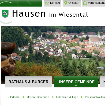
Kontakt
Ortsplan
Veranstaltun
RATHAUS & BÜRGER
UNSERE GEMEINDE
Startseite
Unsere Gemeinde
Ortsdaten & Lage
Persönlichkeiten