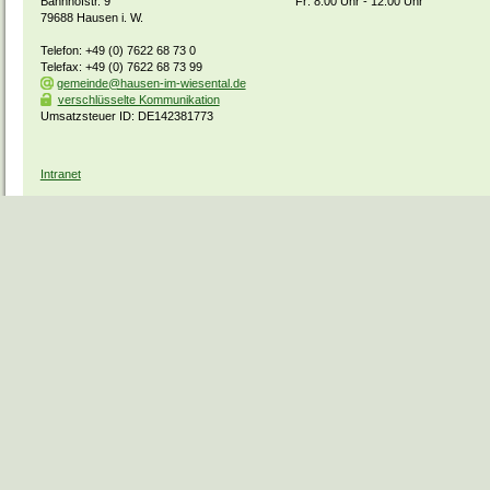
Bahnhofstr. 9
Fr: 8.00 Uhr - 12.00 Uhr
79688 Hausen i. W.
Telefon: +49 (0) 7622 68 73 0
Telefax: +49 (0) 7622 68 73 99
gemeinde@hausen-im-wiesental.de
verschlüsselte Kommunikation
Umsatzsteuer ID: DE142381773
Intranet