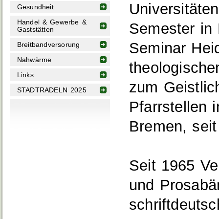
Universitäten
Gesundheit
Handel & Gewerbe &
Semester in F
Gaststätten
Seminar Heid
Breitbandversorung
Nahwärme
theologische
Links
zum Geistlic
STADTRADELN 2025
Pfarrstellen
Bremen, seit
Seit 1965 Ve
und Prosabä
schriftdeuts