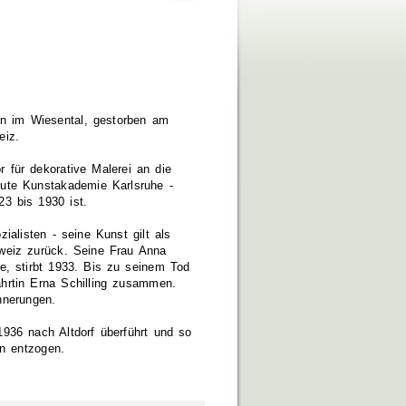
n im Wiesental, gestorben am
eiz.
r für dekorative Malerei an die
ute Kunstakademie Karlsruhe -
23 bis 1930 ist.
ialisten - seine Kunst gilt als
chweiz zurück. Seine Frau Anna
te, stirbt 1933. Bis zu seinem Tod
ährtin Erna Schilling zusammen.
nnerungen.
1936 nach Altdorf überführt und so
en entzogen.