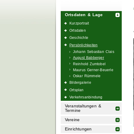
Ortsdaten & Lage
Kurzportrait
Ortsdaten
Geschichte
Persönlichkeiten
Johann Sebastian Clais
August Babberger
Reinhold Zumtobel
Maurus Gerner-Beuerle
Oskar Rümmele
Bildergalerie
Ortsplan
Verkehrsanbindung
Veranstaltungen &
Termine
Vereine
Einrichtungen