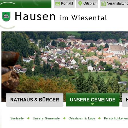
Kontakt
Ortsplan
Veranstaltun
RATHAUS & BÜRGER
UNSERE GEMEINDE
Startseite
Unsere Gemeinde
Ortsdaten & Lage
Persönlichkeiten