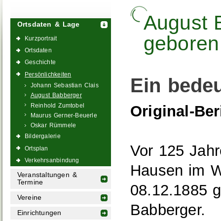
August 
Ortsdaten & Lage
geboren
Kurzportrait
Ortsdaten
Geschichte
Persönlichkeiten
Ein bedeu
Johann Sebastian Clais
August Babberger
Reinhold Zumtobel
Original-Ber
Maurus Gerner-Beuerle
Oskar Rümmele
Bildergalerie
Vor 125 Jahr
Ortsplan
Verkehrsanbindung
Hausen im W
Veranstaltungen &
Termine
08.12.1885 g
Vereine
Babberger.
Einrichtungen