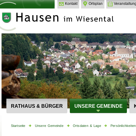
Kontakt
Ortsplan
Veranstaltun
RATHAUS & BÜRGER
UNSERE GEMEINDE
Startseite
Unsere Gemeinde
Ortsdaten & Lage
Persönlichkeiten