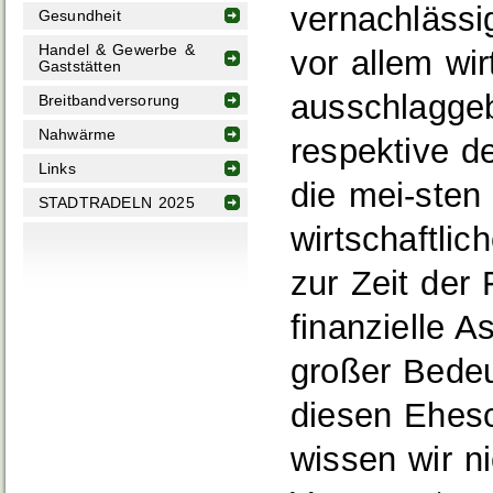
vernachlässig
Gesundheit
Handel & Gewerbe &
vor allem wi
Gaststätten
ausschlaggeb
Breitbandversorung
Nahwärme
respektive d
Links
die mei-sten
STADTRADELN 2025
wirtschaftli
zur Zeit der 
finanzielle 
großer Bedeu
diesen Ehesc
wissen wir ni