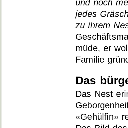
und noch meh
jedes Gräsch
zu ihrem Nes
Geschäftsma
müde, er wol
Familie grün
Das bürge
Das Nest er
Geborgenheit,
«Gehülfin» r