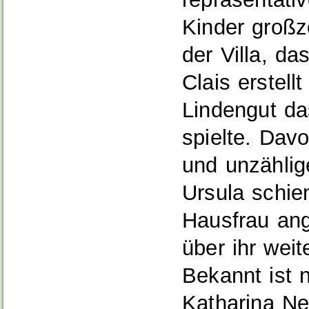
Kinder großz
der Villa, d
Clais erstell
Lindengut da
spielte. Dav
und unzähli
Ursula schien
Hausfrau ang
über ihr weit
Bekannt ist 
Katharina Ne