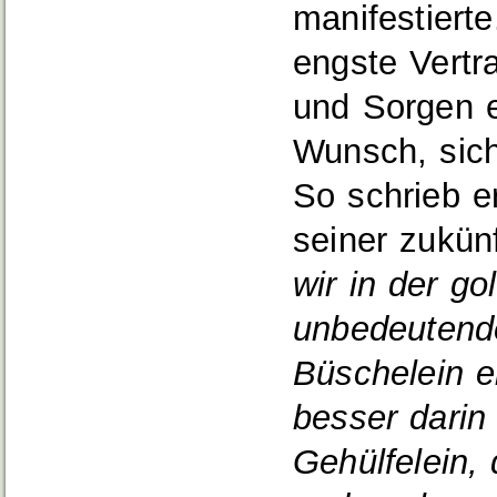
manifestiert
engste Vertr
und Sorgen e
Wunsch, sich
So schrieb e
seiner zukün
wir in der go
unbedeutende
Büschelein e
besser darin 
Gehülfelein,