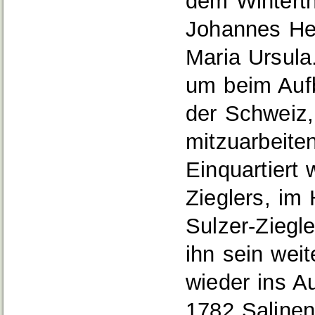
dem Winterth
Johannes Hei
Maria Ursula.
um beim Auf
der Schweiz,
mitzuarbeiten
Einquartiert
Zieglers, im
Sulzer-Ziegl
ihn sein wei
wieder ins A
1782 Saline