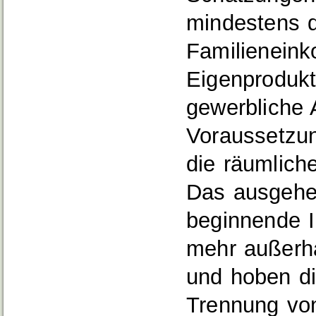
mindestens d
Familieneink
Eigenprodukt
gewerbliche A
Voraussetzun
die räumlich
Das ausgehe
beginnende I
mehr außerhä
und hoben di
Trennung vo