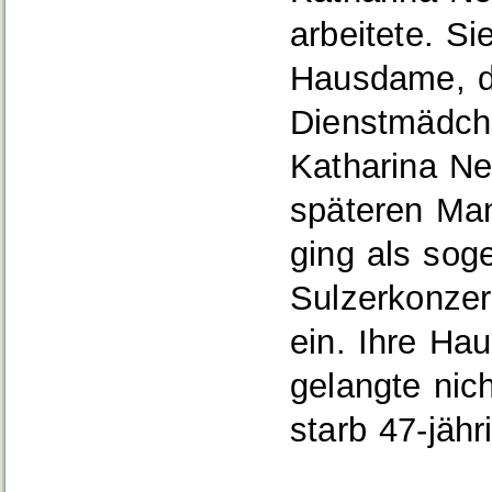
arbeitete. S
Hausdame, di
Dienstmädch
Katharina Neu
späteren Ma
ging als so
Sulzerkonzer
ein. Ihre Hau
gelangte nic
starb 47-jähr