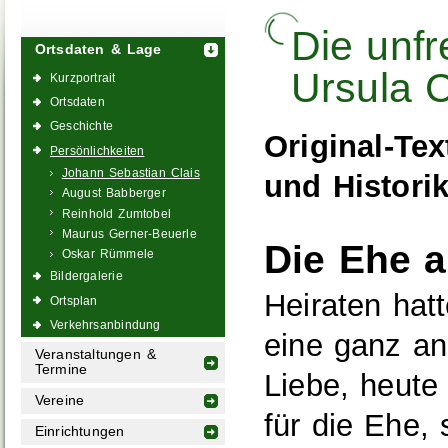
Die unfr
Ortsdaten & Lage
Ursula C
Kurzportrait
Ortsdaten
Geschichte
Original-Te
Persönlichkeiten
Johann Sebastian Clais
und Historik
August Babberger
Reinhold Zumtobel
Maurus Gerner-Beuerle
Die Ehe a
Oskar Rümmele
Bildergalerie
Heiraten hat
Ortsplan
Verkehrsanbindung
eine ganz an
Veranstaltungen &
Termine
Liebe, heute
Vereine
für die Ehe, 
Einrichtungen