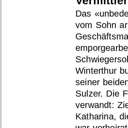
Vermittler
Das «unbedeu
vom Sohn ar
Geschäftsma
emporgearbei
Schwiegersoh
Winterthur b
seiner beide
Sulzer. Die 
verwandt: Zi
Katharina, di
war verheira