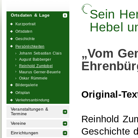
Sein Her
Ortsdaten & Lage
Hebel u
Kurzportrait
Ortsdaten
Geschichte
Persönlichkeiten
„Vom Ge
Johann Sebastian Clais
August Babberger
Ehrenbür
Reinhold Zumtobel
Maurus Gerner-Beuerle
Oskar Rümmele
Bildergalerie
Original-Tex
Ortsplan
Verkehrsanbindung
Veranstaltungen &
Termine
Reinhold Zum
Vereine
Geschichte 
Einrichtungen