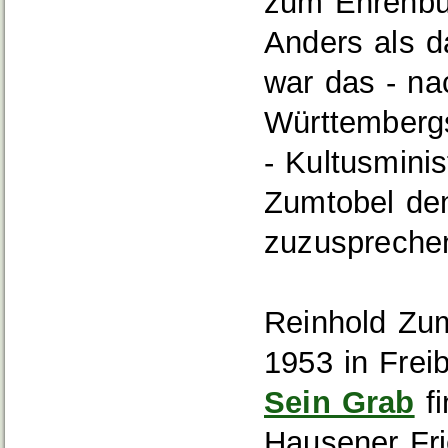
zum Ehrenbü
Anders als d
war das - n
Württembergs
- Kultusminis
Zumtobel de
zuzuspreche
Reinhold Zu
1953 in Frei
Sein Grab
fi
Hausener Fri