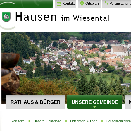
Kontakt
Ortsplan
Veranstaltun
RATHAUS & BÜRGER
UNSERE GEMEINDE
Startseite
Unsere Gemeinde
Ortsdaten & Lage
Persönlichkeiten