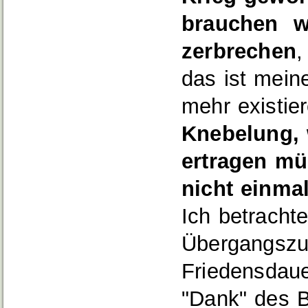
brauchen wi
zerbrechen
,
das ist mein
mehr existie
Knebelung, w
ertragen müs
nicht einma
Ich betrachte
Übergangszus
Friedensdaue
"Dank" des B